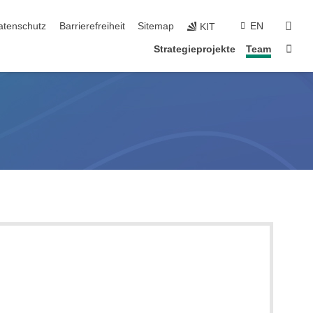
suc
atenschutz
Barrierefreiheit
Sitemap
EN
KIT
Star
Strategieprojekte
Team