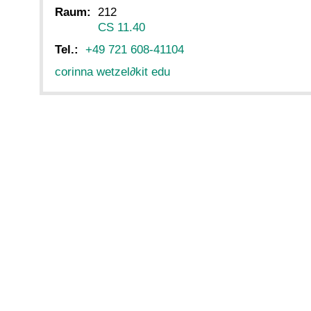
Raum:
212
CS 11.40
Tel.:
+49 721 608-41104
corinna wetzel
∂
kit edu